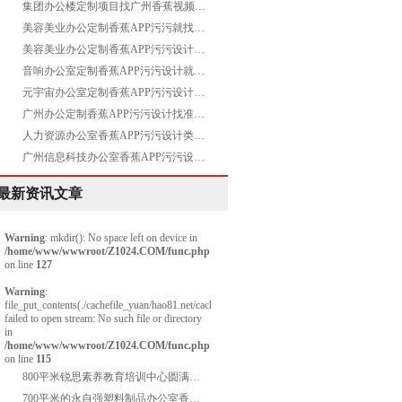
集团办公楼定制项目找广州香蕉视频色多多装饰
美容美业办公定制香蕉APP污污就找香蕉视频色多多装饰设计
美容美业办公定制香蕉APP污污设计就找香蕉视频色多多装饰
音响办公室定制香蕉APP污污设计就找香蕉视频色多多装饰
元宇宙办公室定制香蕉APP污污设计就找香蕉视频色多多装饰
广州办公定制香蕉APP污污设计找准广州香蕉视频色多多装饰
人力资源办公室香蕉APP污污设计类找香蕉视频色多多装饰
广州信息科技办公室香蕉APP污污设计类找香蕉视频色多多装饰准没错
最新资讯文章
Warning
: mkdir(): No space left on device in
/home/www/wwwroot/Z1024.COM/func.php
on line
127
Warning
:
file_put_contents(./cachefile_yuan/hao81.net/cache/48/b934a/213f0.html):
failed to open stream: No such file or directory
in
/home/www/wwwroot/Z1024.COM/func.php
on line
115
800平米锐思素养教育培训中心圆满交付
700平米的永自强塑料制品办公室香蕉APP污污项目圆满交付