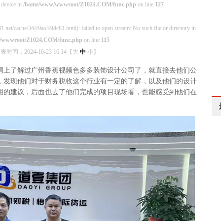
 device in
/home/www/wwwroot/Z1024.COM/func.php
on line
127
1.net/cache/34/c9aa3/9dc81.html): failed to open stream: No such file or directory in
/wwwroot/Z1024.COM/func.php
on line
115
表时间：2024-10-23 16:14【
大
中
小
】
在网上了解过广州香蕉视频色多多装饰设计公司了，就直接去他们公
，发现他们对于财务税收这个行业有一定的了解，以及他们的设计
的建议，后面也去了他们完成的项目现场看，也能感受到他们在