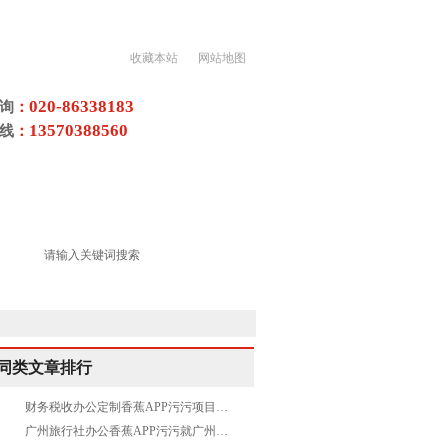
收藏本站
网站地图
020-86338183
询
：
13570388560
线
：
香蕉视频污黄色项目
荣誉资质
同类文章排行
财务税收办公定制香蕉APP污污项目就来香蕉视频色多多装饰
广州旅行社办公香蕉APP污污就广州香蕉视频色多多装饰