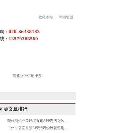
收藏本站
网站地图
020-86338183
询
：
13570388560
线
：
香蕉视频污黄色项目
荣誉资质
同类文章排行
现代简约办公环境香蕉APP污污之休闲区
广州办公室香蕉APP污污设计就要删繁就简