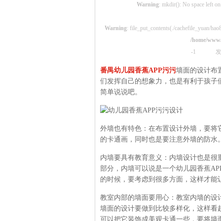
Warning
: mkdir(): No space left on
Warning
: file_put_contents(./cachefile_yuan/hao8
/home/www
-1
发
番禺幼儿园香蕉APP污污
墙面的设计布置
们发挥自己的想象力，也是有利于孩子
简单说说吧。
外墙也有特色：在布置设计外墙
的卡通画，同时也是要注意外墙的防水
内墙要具有教育意义：内墙设计也是很
部分，内墙可以说是一个幼儿园香蕉APP
的时候，要考虑到很多方面，这样才
教室内部的墙面要用心：教室内墙的设计
墙面的设计要做到比较多样化，这样
可以把它装饰成美观卡通一些，要将