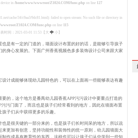
 device in
/home/www/wwwroot/Z1024.COM/func.php
on line
127
1.net/cache/34/c9aa3/9dc81.html): failed to open stream: No such file or directory in
/wwwroot/Z1024.COM/func.php
on line
115
表时间：2021-03-01 11:53【
大
中
小
】
也是有一定的门道的，墙面设计布置的好的话，是能够引导孩子
们的身心发展的。下面广州香蕉视频色多多装饰设计公司来跟大家
，要将它设计成能够体现幼儿园特色的，可以在上面画一些能够表达有趣
。
重要的，这个地方是番禺幼儿园香蕉APP污污设计中要重点打造的
污污门面了，而且也是孩子们经常看到的地方，因此在墙面布置
能让孩子们从中获得更多的乐趣。
也是很关键的一部分来的，也是孩子们长时间呆的地方，所以说
看起来更加有创意，坚持功能性和装饰性的统一原则，幼儿园墙面大
墙面制作成具有教育性的东西，这样也可以让孩子们从中学到一些知