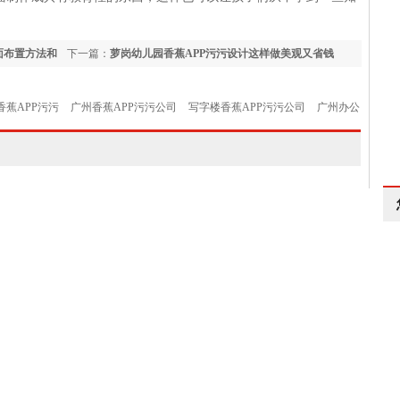
面布置方法和
下一篇：
萝岗幼儿园香蕉APP污污设计这样做美观又省钱
香蕉APP污污
广州香蕉APP污污公司
写字楼香蕉APP污污公司
广州办公
24小时香蕉视频污黄色热线：13570388560 电 话：020-86338
E-mail：gzmaje@163.com