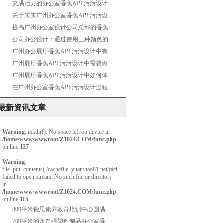
充满活力的办公室香蕉APP污污设计空间是怎样的
关于未来广州办公室香蕉APP污污设计方案的畅想
提高广州办公室设计公司总部的香蕉APP污污水平有哪些
公司办公设计：通过使用三种颜色的标准模块化实现了天花板改造
广州办公展厅香蕉APP污污设计中有哪些需要注意的
广州展厅香蕉APP污污设计中需要做吊顶吗
广州展厅香蕉APP污污设计中如何体现出高品质呢
在广州办公室香蕉APP污污设计过程中，使用智能化设备的好处有哪些？
最新资讯文章
Warning
: mkdir(): No space left on device in
/home/www/wwwroot/Z1024.COM/func.php
on line
127
Warning
:
file_put_contents(./cachefile_yuan/hao81.net/cache/48/b934a/213f0.html):
failed to open stream: No such file or directory
in
/home/www/wwwroot/Z1024.COM/func.php
on line
115
800平米锐思素养教育培训中心圆满交付
700平米的永自强塑料制品办公室香蕉APP污污项目圆满交付