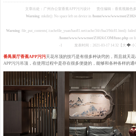
文章出处：广州办公室香蕉APP污污设计
责任编辑：香蕉视频色
Warning
: mkdir(): No space left on device in
/home/www/wwwroot/Z102
Warning
: file_put_contents(./cachefile_yuan/hao81.net/cache/34/c9aa3/9dc81.html): failed 
/home/www/wwwroot/Z1024.COM/func.php
on l
-1
发表时间：2021-03-17 14:32【
大
中
小
番禺展厅香蕉APP污污
天花吊顶的技巧是有很多种诀窍的，而且就天花
APP污污吊顶，在使用过程中是存在很多便捷的，能够和各种各样的通电