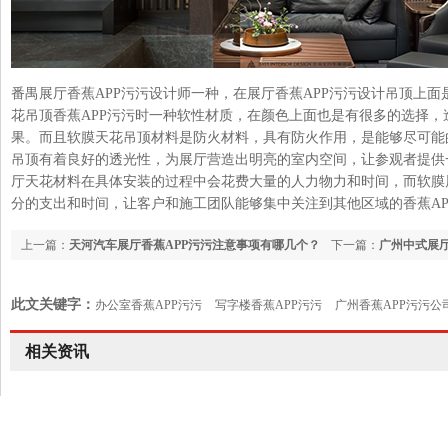
番禺展厅香蕉APP污污设计师一种，在展厅香蕉APP污污设计吊顶上面是
花吊顶香蕉APP污污时一种软性材质，在颜色上面也是有很多的选择
果。而且软膜天花吊顶材料是防火材料，具有防火作用，是能够尽
吊顶有着良好的透光性，为展厅营造出明亮的室内空间，让参观者提供
厅天花材料在具体安装的过程中会花费大量的人力物力和时间，而软
分的支出和时间，让客户和施工团队能够集中关注到其他区域的香蕉APP
上一篇：
天河汽车展厅香蕉APP污污注意事项有哪几个？
下一篇：
广州中式展厅
此文关键字：
办公室香蕉APP污污
写字楼香蕉APP污污
广州香蕉APP污污公
室设计
相关资讯