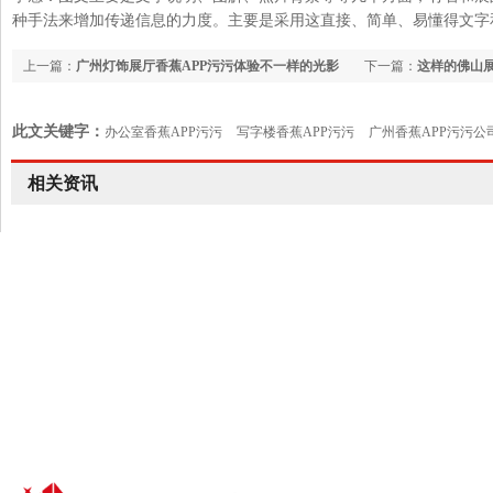
种手法来增加传递信息的力度。主要是采用这直接、简单、易懂得文字和
上一篇：
广州灯饰展厅香蕉APP污污体验不一样的光影
下一篇：
这样的佛山展
此文关键字：
办公室香蕉APP污污
写字楼香蕉APP污污
广州香蕉APP污污公
室设计
相关资讯
24小时香蕉视频污黄色热线