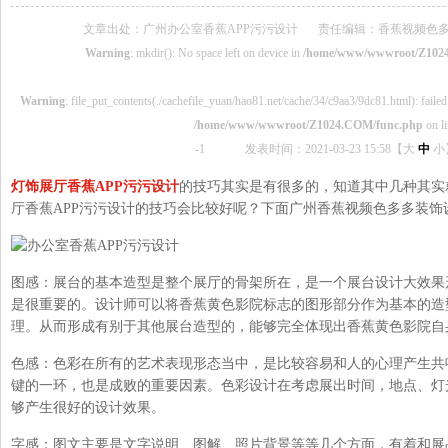
文章出处：广州办公室香蕉APP污污设计
责任编辑：香蕉视频色
Warning
: mkdir(): No space left on device in
/home/www/wwwroot/Z102
Warning
: file_put_contents(./cachefile_yuan/hao81.net/cache/34/c9aa3/9dc81.html): failed 
/home/www/wwwroot/Z1024.COM/func.php
on l
-1
发表时间：2021-03-23 15:58【
大
中
小
灯饰展厅香蕉APP污污设计
的技巧其实是有很多的，知道其中几种其实就
厅香蕉APP污污设计的技巧会比较好呢？下面广州香蕉视频色多多装饰
图感：展台的基本造型是整个展厅的骨架所在，是一个展台设计大效果
是很重要的。设计师可以将香蕉黄色影院标志的图形部分作为基本的造型元
理。从而形成有别于其他展台造型的，能够完全体现出香蕉黄色影院自
色感：色彩在所有的艺术表现形态当中，是比较容易和人的心理产生共
键的一环，也是成败的重要因素。色彩设计在考虑展出时间，地点、
够产生很好的设计效果。
字感：图文主要是文字说明、图解、照片背景等等几个方面，有