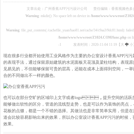
文章出处：广州香蕉APP污污设计公司
责任编辑：香蕉视频色多
Warning
: mkdir(): No space left on device in
/home/www/wwwroot/Z102
Warning
: file_put_contents(./cachefile_yuan/hao81.net/cache/34/c9aa3/9dc81.html): failed 
/home/www/wwwroot/Z1024.COM/func.php
on l
-1
发表时间：2020-11-04 11:19【
大
中
小
现在很多行业都开始使用工业风格作为主要的办公室设计香蕉APP污污风格
的表现手法，通过保留原始建筑的水泥面板天花顶及梁柱结构，表现原
见易见的，不但能够保留可贵的层高，还能在成本上面得到空间，
合的不同做出不一样的颜色。
也可以在部分空旷的区域印上文字或者logo，提升空间的活跃度
能够做出软性的区分，管道的流线型走势，也是可以作为装饰的亮点
花板的点缀，都是一个不错的选择。其做法也是非常简单实用，但是在
道会比较容易影响出来的效果，所以办公室设计香蕉APP污污的时候
效果。