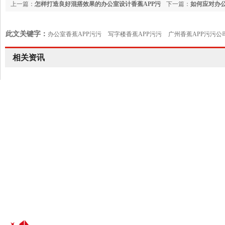
上一篇：
怎样打造良好混搭效果的办公室设计香蕉APP污
下一篇：
如何应对办公
污？
题？
此文关键字：
办公室香蕉APP污污
写字楼香蕉APP污污
广州香蕉APP污污公
室设计
相关资讯
24小时香蕉视频污黄色热线