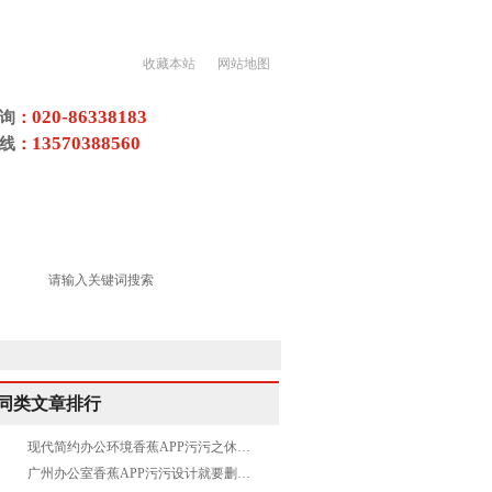
收藏本站
网站地图
020-86338183
询
：
13570388560
线
：
香蕉视频污黄色项目
荣誉资质
同类文章排行
现代简约办公环境香蕉APP污污之休闲区
广州办公室香蕉APP污污设计就要删繁就简