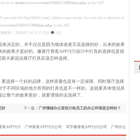
 device in
/home/www/wwwroot/Z1024.COM/func.php
on line
127
1.net/cache/34/c9aa3/9dc81.html): failed to open stream: No such file or directory in
/wwwroot/Z1024.COM/func.php
on line
115
表时间：2020-07-14 11:25【
大
中
小
】
来决定的，并不仅仅是因为墙体或者天花选择的好，出来的效果
体出来的效果才是好的。像展厅香蕉APP污污设计中灯具的选择也是很
司跟大家说说展厅灯具应该怎样选择。
，要选择一个好的品牌，这样质量也是有一定保障。同时展厅选择
，对于不同区域的地方所用的灯具也是不一样的。这就要具体情况具
能让整个的效果更好，就要谨慎的去选择了。
更好
下一篇：
广州增城办公室设计给员工的办公环境是怎样的？
香蕉APP污污
广州香蕉APP污污公司
写字楼香蕉APP污污公司
广州办公