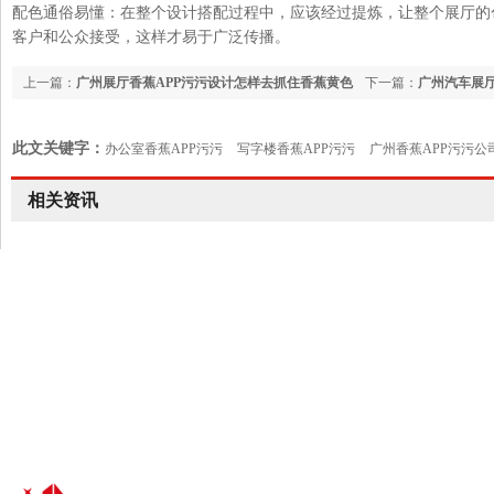
配色通俗易懂：在整个设计搭配过程中，应该经过提炼，让整个展厅
客户和公众接受，这样才易于广泛传播。
上一篇：
广州展厅香蕉APP污污设计怎样去抓住香蕉黄色
下一篇：
广州汽车展厅
影院的亮点
此文关键字：
办公室香蕉APP污污
写字楼香蕉APP污污
广州香蕉APP污污公
室设计
相关资讯
24小时香蕉视频污黄色热线