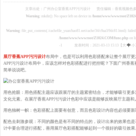
文章出处：广州办公室香蕉APP污污设计
责任编辑：香蕉视频色
Warning
: mkdir(): No space left on device in
/home/www/wwwroot/Z102
Warning
: file_put_contents(./cachefile_yuan/hao81.net/cache/34/c9aa3/9dc81.html): failed 
/home/www/wwwroot/Z1024.COM/func.php
on l
-1
发表时间：2021-03-13 15:13【
大
中
小
展厅香蕉APP污污设计
布局中，也是可以利用色彩搭配来让整个展厅更加
APP污污设计布局中，应该怎样对色彩搭配进行把控呢？下面广
简单说说吧。
用色抢眼：用色搭配主题应该跟展厅的主题紧密结合，才能够吸引更多
文化元素。在展厅香蕉APP污污设计色彩中应该是能够反映展厅主题和人们
用色独树一帜：色彩搭配上面要有创意，而且色彩设计内容也必须要新颖
配色去刺激参观：不同的颜色是有不同的特点的，设计出来的效果也是不
计中要合理进行搭配，善用展厅色彩搭配能够起到一个很好的吸引效果